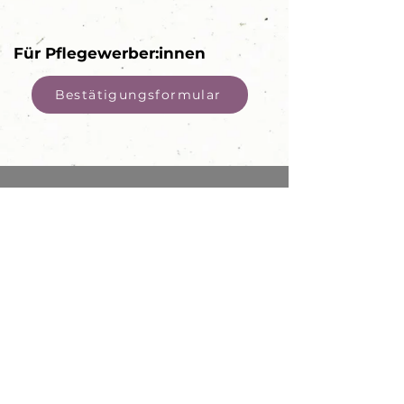
F
ür Pflegewerber:innen
Bestätigungsformular
PETER PAN
Pflege & Adoption
in NÖ G.m.b.H
E-Mail:
office@peter-pan.at
Tel.:
+43 2272 67 122