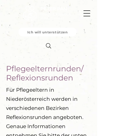
PETER PAN
Pflege & Adoption
in NÖ G.m.b.H
Ich will unterstützen
Pflegeelternrunden/
Reflexionsrunden
Für Pflegeeltern in
Niederösterreich werden in
verschiedenen Bezirken
Reflexionsrunden angeboten.
Genaue Informationen
entnehmen Sie bitte der unten