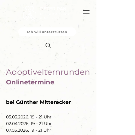
PETER PAN
Pflege & Adoption
in NÖ G.m.b.H
Ich will unterstützen
Adoptivelternrunden
Onlineterm
in
e
bei
Günther Mitterecker
05.03.2026
, 19 - 21 Uhr
02.04.2026
, 19 - 21 Uhr
07.05.2026
, 19 - 21 Uhr