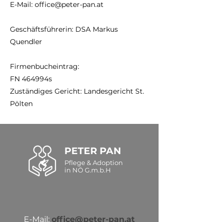
E-Mail:
office@peter-pan.at
Geschäftsführerin: DSA Markus
Quendler
Firmenbucheintrag:
FN 464994s
Zuständiges Gericht: Landesgericht St.
Pölten
PETER PAN
Pflege & Adoption
in NÖ G.m.b.H
E-Mail:
office@peter-pan.at