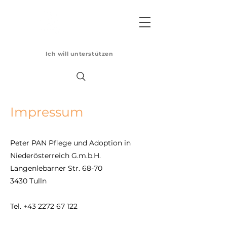
PETER PAN
Pflege & Adoption
in NÖ G.m.b.H
Ich will unterstützen
Impressum
Peter PAN Pflege und Adoption in
Niederösterreich G.m.b.H.
Langenlebarner Str. 68-70
3430 Tulln
Tel.
+43 2272 67 122