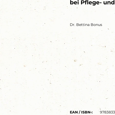
bei Pflege- un
Dr. Bettina Bonus
EAN / ISBN-:
978383