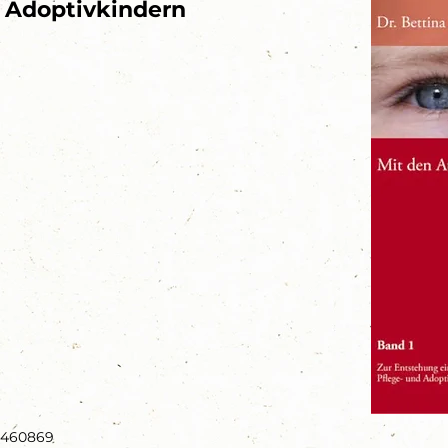
d Adoptivkindern
3460869