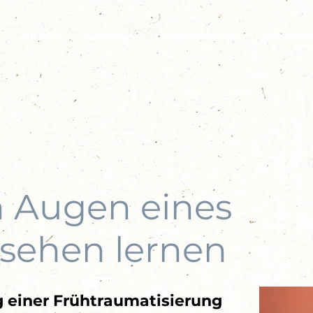
Adoption
Besuchscafé
Familienberatung
Weiterbild
n Augen eines
 sehen lernen
 einer Frühtraumatisierung