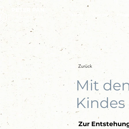
PETER PAN
Home
Über uns
Pflege
Pflege & Adoption
in NÖ G.m.b.H
Zurück
Mit de
Kindes
Zur Entstehung