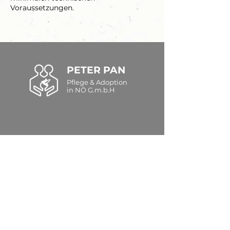
Voraussetzungen.
PETER PAN
Pflege & Adoption
in NÖ G.m.b.H
E-Mail:
office@peter-pan.at
Tel.:
+43 2272 67 122
Langenlebarner Straße 68-70
3430 Tulln an der Donau
Impressum