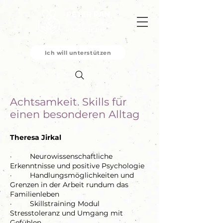
PETER PAN
Pflege & Adoption
in NÖ G.m.b.H
Ich will unterstützen
Achtsamkeit. Skills für
einen besonderen Alltag
Theresa Jirkal
· Neurowissenschaftliche
Erkenntnisse und positive Psychologie
· Handlungsmöglichkeiten und
Grenzen in der Arbeit rundum das
Familienleben
· Skillstraining Modul
Stresstoleranz und Umgang mit
Gefühlen