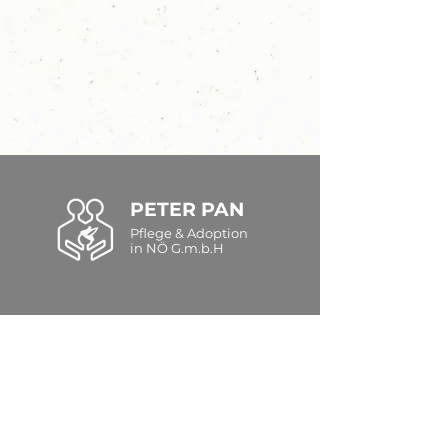
PETER PAN
Pflege & Adoption
in NÖ G.m.b.H
E-Mail:
office@peter-pan.at
Tel.:
+43 2272 67 122
Langenlebarner Straße 68-70
3430 Tulln an der Donau